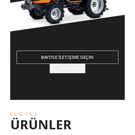
BAYIYLE İLETIŞIME GEÇIN
PAYLAŞMAK
İLGILI
ÜRÜNLER