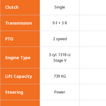
Clutch
Single
Transmission
9 F + 3 R
PTO
2 speed
3 cyl. 1318 cc
Engine Type
Stage V
Lift Capacity
739 KG
Steering
Power