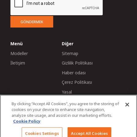
GÖNDERMEK
Menü
Diğer
Modeller
Sitemap
İletişim
Gizlilik Politikası
Haber odası
Çerez Politikası
Yasal
By clicking “Accept All Cookies”, you agree to the storing of
cookies on your device to enhance site navigation,
analyze site usage, and assist in our marketing efforts.
Cookie Policy
© 2026 Tractors and Farm Equipment Limited. Managed
Cookies Settings
Accept All Cookies
by TAFE Corporate Communications