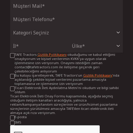
TAFE Tractors
Gizlilik Politikasını
okuduğumu ve kabul ettiğimi
onaylıyorum ve kişisel verilerimin KVKK'ya uygun olarak
işlenmesine izin veriyorum. Onayımı istediğim zaman
contact@tafetractors.com ile iletişime geçerek geri
çekebileceğimi anlıyorum
Bu kutuyu işaretleyerek, TAFE Tractors'un
Gizlilik Politikasını
'nda
açıklandığı şekilde kişisel verilerimi pazarlama amacıyla
toplamasına ve işlemesine izin veriyorum
Ticari Elektronik İleti Aydınlatma Metni'ni okudum ve bilgi sahibi
oldum
Ticari Elektronik İleti Onay Formu kapsamında, aşağıda seçmiş
olduğum iletişim kanalları aracılığıyla, yalnızca
reklam/kampanya/tanıtım süreçlerinin ve ürün/hizmet pazarlama
süreçlerinin yürütülmesi amacıyla TAFE’den ticari elektronik ileti
almaya açık rıza veriyorum.
E-posta
SMS