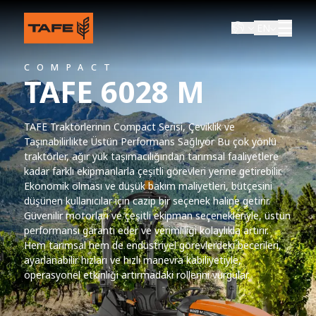
EN
COMPACT
TAFE 6028 M
TAFE Traktörlerinin Compact Serisi, Çeviklik ve
Taşınabilirlikte Üstün Performans Sağlıyor Bu çok yönlü
traktörler, ağır yük taşımacılığından tarımsal faaliyetlere
kadar farklı ekipmanlarla çeşitli görevleri yerine getirebilir.
Ekonomik olması ve düşük bakım maliyetleri, bütçesini
düşünen kullanıcılar için cazip bir seçenek haline getirir.
Güvenilir motorları ve çeşitli ekipman seçenekleriyle, üstün
performansı garanti eder ve verimliliği kolaylıkla artırır.
Hem tarımsal hem de endüstriyel görevlerdeki becerileri,
ayarlanabilir hızları ve hızlı manevra kabiliyetiyle,
operasyonel etkinliği artırmadaki rollerini vurgular.